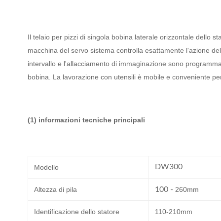
Il telaio per pizzi di singola bobina laterale orizzontale dello s
macchina del servo sistema controlla esattamente l'azione dell'
intervallo e l'allacciamento di immaginazione sono programmabil
bobina. La lavorazione con utensili è mobile e conveniente per 
(1) informazioni tecniche principali
DW300
Modello
Altezza di pila
100 -
260mm
Identificazione dello statore
110-210mm