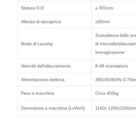
Statore O.D
≤ 301mm
Altezza di sporgenza
≤50mm
Scanalatura dalla sc
Modo di Laccing
di intervallo/allaccia
immaginazione
Velocità dell'allacciamento
8-48 scanalatura
Alimentazione elettrica
380v/50/60Hz 0.75k
Peso a macchina
Circa 450kg
Dimensione a macchina (LxWxH)
1160x 1200x1500m