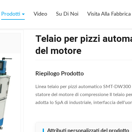
zi Automatico Della Bobina Di Statore Del Motore
Prodotti
Video
Su Di Noi
Visita Alla Fabbrica
Telaio per pizzi automa
del motore
Riepilogo Prodotto
Linea telaio per pizzi automatico SMT-DW300 di
statore del motore di compressione Il telaio per 
adotta lo SpA di industriale, interfaccia dell'u
Attributi personalizzati del prodotto