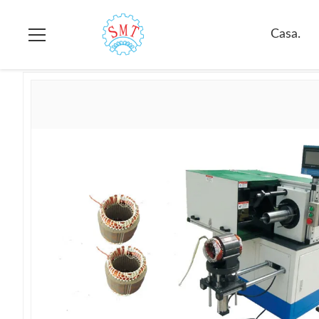
Casa.
>
prodotti
>
telaio per pizzi dello statore
>
Telaio Per Piz
Casa.