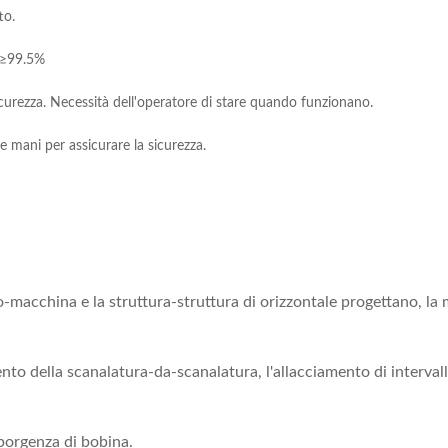
to.
o ≥99.5%
icurezza. Necessità dell'operatore di stare quando funzionano.
 mani per assicurare la sicurezza.
mo-macchina e la struttura-struttura di orizzontale progettano, l
amento della scanalatura-da-scanalatura, l'allacciamento di interv
porgenza di bobina.