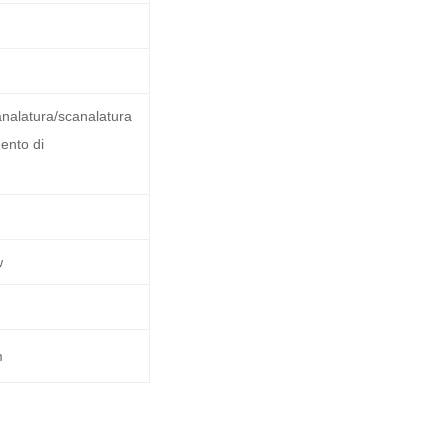
analatura/scanalatura
mento di
w
m