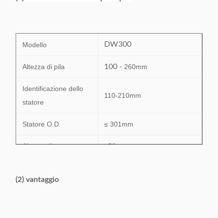
DW300
Modello
Altezza di pila
100 -
260mm
Identificazione dello
110-210mm
statore
Statore O.D
≤ 301mm
Altezza di sporgenza
≤50mm
Scanalatura dalla
(2) vantaggio
scanalatura/scanalatura di
Modo di Laccing
intervallo/allacciamento di
immaginazione