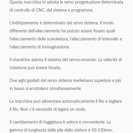
Questa macchina lo adotta la servo progettazione determinata
Velocità
di controllo di CNC, del sistema e programma.
8-48 scanalatura
dell'allacciamento
L'indirizzamento è determinato dal servo sistema. Il modo
Alimentazione elettrica
380v/50/60Hz 0.75kw
differente dell'allacciamento ha potuto essere fissato quali
l'allacciamento della scanalatura, l'allacciamento di intervallo e
Peso a macchina
Circa 450kg
l'allacciamento di immaginazione.
Dimensione a
Il mandrino adotta il sistema del servocomando. La velocità di
1160x 1200x1500mm
macchina (LxWxH)
rotazione può essere fissata.
Due aghi guidati dal servo sistema merlettano superiore e più
in basso si arrotolano simultaneamente.
La macchina può alimentare automaticamente il filo e tagliare
il filo. Non c'è necessità di legare un nodo.
Il cambiamento di foggiatura è veloce e conveniente. La
gamma di lunghezza della pila dello statore è 50-130mm.