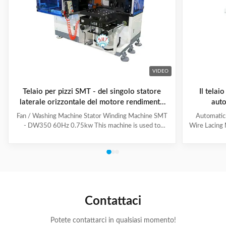
VIDEO
Telaio per pizzi SMT - del singolo statore
Il telai
laterale orizzontale del motore rendimento
auto
elevato DW350
l'alla
Fan / Washing Machine Stator Winding Machine SMT
Automatic
- DW350 60Hz 0.75kw This machine is used to
Wire Lacing 
inserting coil and wedge into stator. And it can insert
of The stat
coil and wedge simultaneously. This HMI can set all
Machine a
the necessary data. With easy and convenient tooling
button to 
change process, this machine is suitable for three
suitable f
phase motor, fan motor and other motor, with a
compressio
veriety model number but low output. Wedge fedding
motor and 
mode can be set according to different
machine is
Contattaci
motor.Horizontal Winding Inserting
m
Potete contattarci in qualsiasi momento!