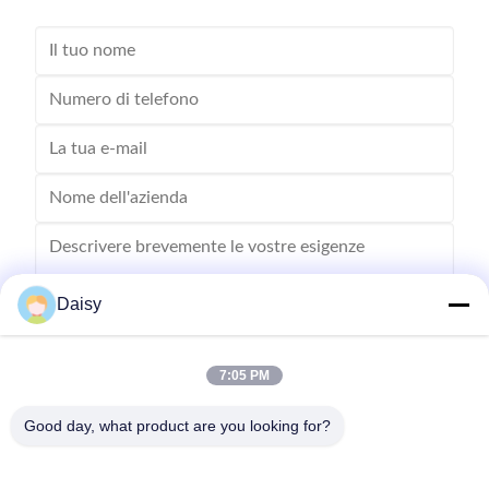
Daisy
7:05 PM
Inviare
Good day, what product are you looking for?