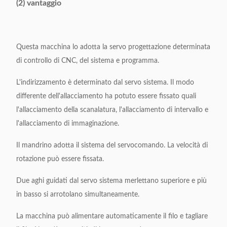
Modo
scanalatura/scanalatura di
(2) vantaggio
dell'allacciamento
intervallo/allacciamento
di immaginazione
Questa macchina lo adotta la servo progettazione determinata
Velocità
Circa 0.8s/s
di controllo di CNC, del sistema e programma.
dell'allacciamento
L'indirizzamento è determinato dal servo sistema. Il modo
Alimentazione
220V/50/60Hz 2Kw
differente dell'allacciamento ha potuto essere fissato quali
elettrica
l'allacciamento della scanalatura, l'allacciamento di intervallo e
Peso
700kgs
l'allacciamento di immaginazione.
Il mandrino adotta il sistema del servocomando. La velocità di
Dimensione a
(L) 1000* (W) 600* (H)
rotazione può essere fissata.
macchina
1250mm
Due aghi guidati dal servo sistema merlettano superiore e più
in basso si arrotolano simultaneamente.
La macchina può alimentare automaticamente il filo e tagliare