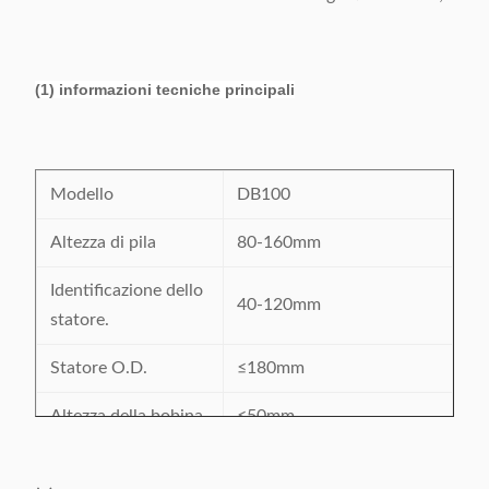
(1) informazioni tecniche principali
Modello
DB100
Altezza di pila
80-160mm
Identificazione dello
40-120mm
statore.
Statore O.D.
≤180mm
Altezza della bobina
≤50mm
Scanalatura dalla