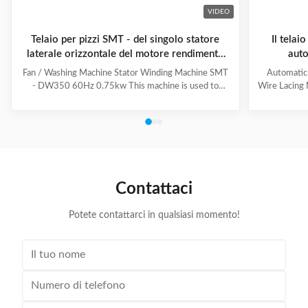
VIDEO
Telaio per pizzi SMT - del singolo statore
Il telai
laterale orizzontale del motore rendimento
auto
elevato DW350
l'alla
Fan / Washing Machine Stator Winding Machine SMT
Automatic
- DW350 60Hz 0.75kw This machine is used to
Wire Lacing 
inserting coil and wedge into stator. And it can insert
of The stat
coil and wedge simultaneously. This HMI can set all
Machine a
the necessary data. With easy and convenient tooling
button to 
change process, this machine is suitable for three
suitable f
phase motor, fan motor and other motor, with a
compressio
veriety model number but low output. Wedge fedding
motor and 
mode can be set according to different
machine is
Contattaci
motor.Horizontal Winding Inserting
m
Potete contattarci in qualsiasi momento!