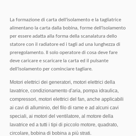
Circa 120 pezzi al
Velocità di taglio
minuto
La formazione di carta dell'isolamento e la tagliatrice
alimentano la carta dalla bobina, forme dell'isolamento
Piegando & tagliando
per essere adatta alla forma della scanalatura dello
0.2mm
precisione
statore con il radiatore ed i tagli ad una lunghezza di
preregolamento. Il solo operatore di cosa deve fare
Alimentazione elettrica
220V, 50/60Hz, 0.5kW
deve caricare e scaricare la carta ed il pulsante
Peso a macchina
Circa 160kg
dell'isolamento per cominciare tagliare.
Dimensione (L x W x H)
500 x 900 x 1200mm
Motori elettrici dei generatori, motori elettrici della
lavatrice, condizionamento d'aria, pompa idraulica,
compressori, motori elettrici del fan, anche applicabili
ai cavi di alluminio, del filo di rame e ad alcuni cavi
speciali, ai motori del ventilatore, al motore della
lavatrice ed a tutti i tipi di piccolo motore, quadrato,
circolare, bobina di bobina a più strati.