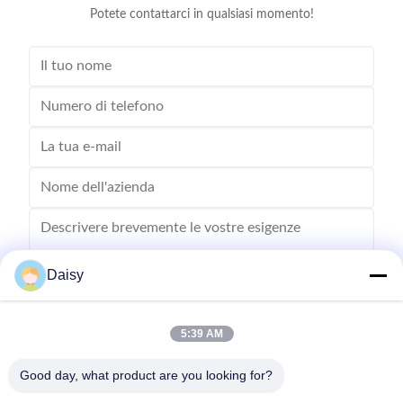
Potete contattarci in qualsiasi momento!
Daisy
5:39 AM
Inviare
Good day, what product are you looking for?