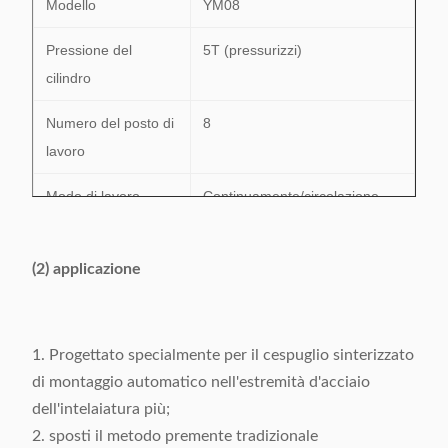
Modello
YM08
Pressione del
5T (pressurizzi)
cilindro
Numero del posto di
8
lavoro
Modo di lavoro
Continuamente/circolazione
Efficienza
2-5s/p
(2) applicazione
Pressione d'aria
≥0.5MPa
Alimentazione
220V/50/60Hz 0.75Kw
1. Progettato specialmente per il cespuglio sinterizzato
elettrica
di montaggio automatico nell'estremità d'acciaio
Peso
≈412Kg
dell'intelaiatura più;
2. sposti il metodo premente tradizionale