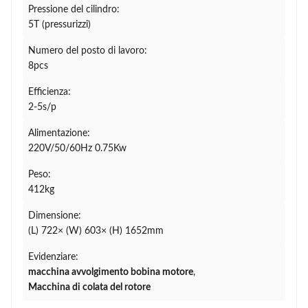
Pressione del cilindro:
5T (pressurizzi)
Numero del posto di lavoro:
8pcs
Efficienza:
2-5s/p
Alimentazione:
220V/50/60Hz 0.75Kw
Peso:
412kg
Dimensione:
(L) 722× (W) 603× (H) 1652mm
Evidenziare:
macchina avvolgimento bobina motore
,
Macchina di colata del rotore