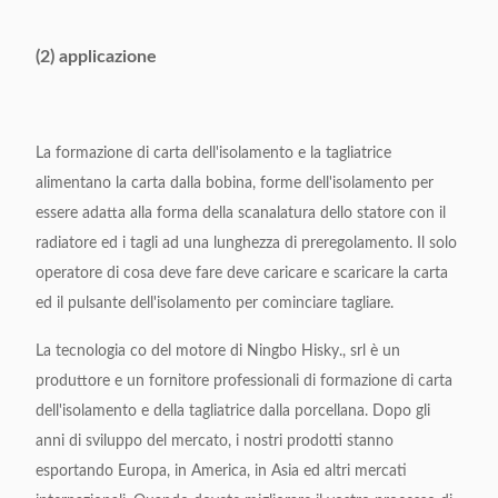
Lunghezza
9~200mm
d'alimentazione
(2) applicazione
Larghezza piegante
2~5mm, regolabile
Velocità di taglio
Circa 130 pezzi al minuto
La formazione di carta dell'isolamento e la tagliatrice
alimentano la carta dalla bobina, forme dell'isolamento per
Piegando & tagliando
0.2mm
essere adatta alla forma della scanalatura dello statore con il
precisione
radiatore ed i tagli ad una lunghezza di preregolamento. Il solo
operatore di cosa deve fare deve caricare e scaricare la carta
Alimentazione elettrica
220V, 50/60Hz, 0.5kW
ed il pulsante dell'isolamento per cominciare tagliare.
Circa 211kg
Peso a macchina
La tecnologia co del motore di Ningbo Hisky., srl è un
Dimensione (L x W x H)
441 x 931 x 1211mm
produttore e un fornitore professionali di formazione di carta
dell'isolamento e della tagliatrice dalla porcellana. Dopo gli
anni di sviluppo del mercato, i nostri prodotti stanno
esportando Europa, in America, in Asia ed altri mercati