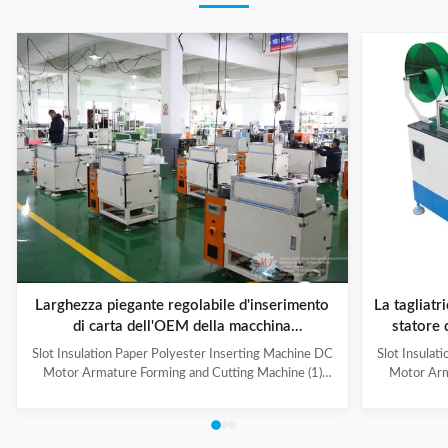
Larghezza piegante regolabile d'inserimento
La tagliatr
di carta dell'OEM della macchina
statore 
dell'isolamento automatico della scanalatura
Slot Insulation Paper Polyester Inserting Machine DC
Slot Insulat
Motor Armature Forming and Cutting Machine (1)
Motor Arm
Main Technical Information Item Data Model CD150
Paper feedi
Suitable paper roll width 10~100mm Suitable paper
fold, paper 
thickness 0.15~0.35mm Feeding length 10~200mm
output can b