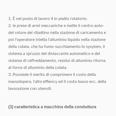
425L
combustibile
injection-190mm/s lento,
1. È nel posto di lavoro 4 in piatto rotatorio.
Velocità di marcia del
injection-600mm/s
2. le prese di armi meccaniche e mette il centro auto-
pistone dell'iniezione
veloce
del rotore del ribattino nella stazione di caricamento e
poi l'operatore inietta l'alluminio liquido nella stazione
Vada in automobile il
della colata, che ha fumo-succhiamento lo sysytem, il
potere della pompa
sistema a spruzzo del distaccante automatico e del
7.5kw
idraulica del pistone
sistema di raffreddamento, residui di alluminio ritorna
variabile 40L
al forno di alluminio della colata.
3. Possiede il merito di comprimere il costo della
Pressione massima di
22.6MPa
manodopera, l'alto effiency ed il costo basso ecc. della
operazione
lavorazione con utensili.
1800 (L) X1800 (W) X
Dimensione a macchina
2350 (H) millimetri
(3) caratteristica a macchina della conduttura
Potere totale
circa 8.5Kw