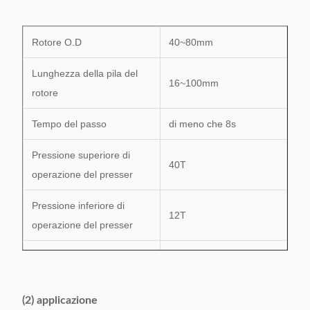
Rotore O.D
40~80mm
Lunghezza della pila del
16~100mm
rotore
Tempo del passo
di meno che 8s
Pressione superiore di
40T
operazione del presser
Pressione inferiore di
12T
operazione del presser
Volume di fusione sotto
0.6Kg
pressione massimo
(2) applicazione
Capacità del serbatoio di