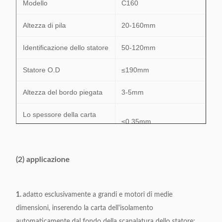
Modello
C160
Altezza di pila
20-160mm
Identificazione dello statore
50-120mm
Statore O.D
≤190mm
Altezza del bordo piegata
3-5mm
Lo spessore della carta
≤0.35mm
dell'isolamento
Efficienza
0.6s/s
(2) applicazione
Alimentazione elettrica
380V, 50/60Hz, 0.75kW
1.
Peso
adatto esclusivamente a grandi e motori di medie
500kg
dimensioni, inserendo la carta dell'isolamento
Dimensione
1200*650*1100mm
automaticamente dal fondo della scanalatura dello statore;