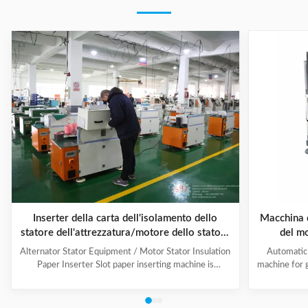
Inserter della carta dell'isolamento dello
Macchina d
statore dell'attrezzatura/motore dello statore
del m
dell'alternatore di alta efficienza
indus
Alternator Stator Equipment / Motor Stator Insulation
Automatic 
Paper Inserter Slot paper inserting machine is
machine for 
specially designed for automatically inserting
No.: CW300 
insulation papers into stator slots. All the actions such
motors. 3. T
as paper feeding, forming, folding, inserting and stator
fast speed, 