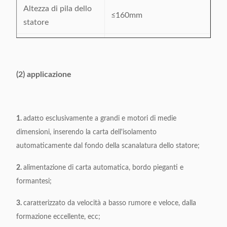
Altezza di pila dello
≤160mm
statore
Larghezza del bordo
3-7mm
piegata
(2) applicazione
Perimetro
≥15mm
d'alimentazione
Lo spessore del
1.
adatto esclusivamente a grandi e motori di medie
≤0.35mm
materiale
dimensioni, inserendo la carta dell'isolamento
automaticamente dal fondo della scanalatura dello statore;
Alimentazione
380V/50/60Hz 0.75Kw
elettrica
2.
alimentazione di carta automatica, bordo pieganti e
formantesi;
Pressione d'aria
≥0.6MPa
3.
caratterizzato da velocità a basso rumore e veloce, dalla
Dimensione della
(L) 1150* (W) 1000* (H)
formazione eccellente, ecc;
macchina
1600mm