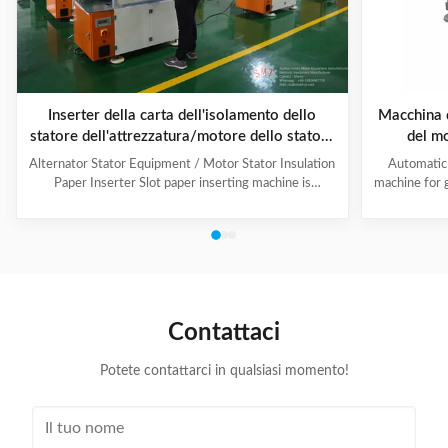
Inserter della carta dell'isolamento dello
Macchina d
statore dell'attrezzatura/motore dello statore
del m
dell'alternatore di alta efficienza
indus
Alternator Stator Equipment / Motor Stator Insulation
Automatic 
Paper Inserter Slot paper inserting machine is
machine for 
specially designed for automatically inserting
No.: CW300 
insulation papers into stator slots. All the actions such
motors. 3. T
as paper feeding, forming, folding, inserting and stator
fast speed, 
rotating are automatic. Range of application: industrial
easy for di
motors, air conditioner motors, washer motors,
changing too
electrical fan motors, pump motors and so on. (1) Main
pump motor, 
Technical Data Model C100 Core Length 10-90mm
exclusiv
Contattaci
Stator I.D
Potete contattarci in qualsiasi momento!