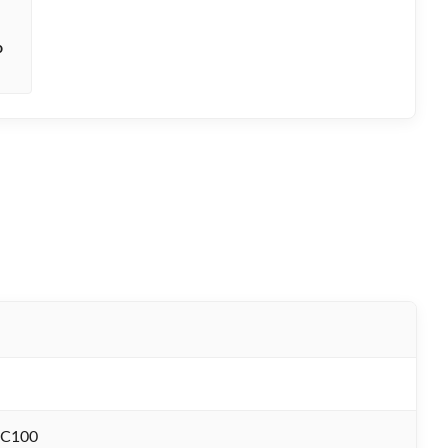
o
C100