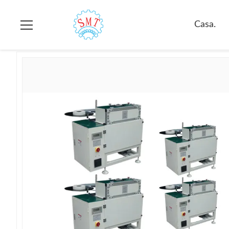
Casa.
>
prodotti
>
Macchina d'inserimento di carta
>
Macchina 
Casa.