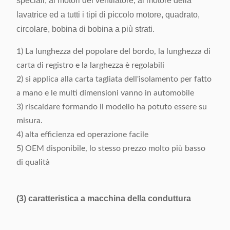
speciali, ai motori del ventilatore, al motore della
Alimentazione elettrica
220V, 50/60Hz, 0.5kW
lavatrice ed a tutti i tipi di piccolo motore, quadrato,
Peso a macchina
Circa 160kg
circolare, bobina di bobina a più strati.
Dimensione (L x W x H)
500 x 900 x 1200mm
1) La lunghezza del popolare del bordo, la lunghezza di
carta di registro e la larghezza è regolabili
2) si applica alla carta tagliata dell'isolamento per fatto
a mano e le multi dimensioni vanno in automobile
3) riscaldare formando il modello ha potuto essere su
misura.
4) alta efficienza ed operazione facile
5) OEM disponibile, lo stesso prezzo molto più basso
di qualità
(3) caratteristica a macchina della conduttura