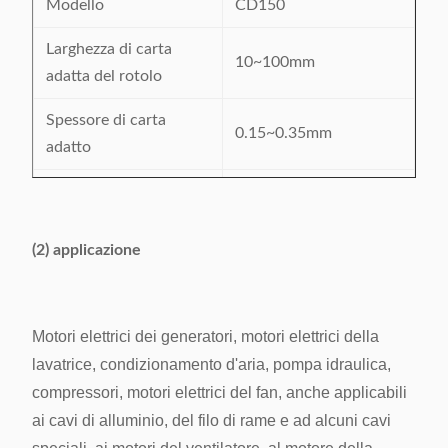
Modello
CD150
Larghezza di carta
10~100mm
adatta del rotolo
Spessore di carta
0.15~0.35mm
adatto
Lunghezza
10~200mm
d'alimentazione
(2) applicazione
Larghezza piegante
2~5mm, regolabile
Circa 120 pezzi al
Velocità di taglio
minuto
Motori elettrici dei generatori, motori elettrici della
lavatrice, condizionamento d'aria, pompa idraulica,
Piegando & tagliando
0.2mm
compressori, motori elettrici del fan, anche applicabili
precisione
ai cavi di alluminio, del filo di rame e ad alcuni cavi