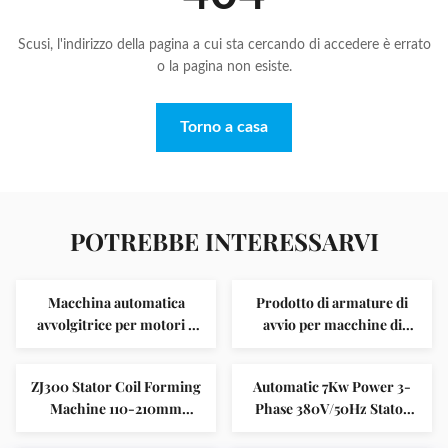
Scusi, l'indirizzo della pagina a cui sta cercando di accedere è errato
o la pagina non esiste.
Torno a casa
POTREBBE INTERESSARVI
Macchina automatica
Prodotto di armature di
avvolgitrice per motori a
avvio per macchine di
risparmio di manodopera,
isolamento per slot SMT-
statore OD 110-210mm
C100
ZJ300 Stator Coil Forming
Automatic 7Kw Power 3-
Machine 110-210mm
Phase 380V/50Hz Stator
Controllo PLC
Lacing Machine with