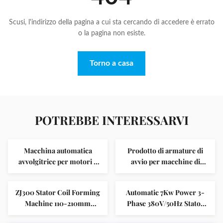
Scusi, l'indirizzo della pagina a cui sta cercando di accedere è errato
o la pagina non esiste.
Torno a casa
POTREBBE INTERESSARVI
Macchina automatica
Prodotto di armature di
avvolgitrice per motori a
avvio per macchine di
risparmio di manodopera,
isolamento per slot SMT-
statore OD 110-210mm
C100
ZJ300 Stator Coil Forming
Automatic 7Kw Power 3-
Machine 110-210mm
Phase 380V/50Hz Stator
Controllo PLC
Lacing Machine with