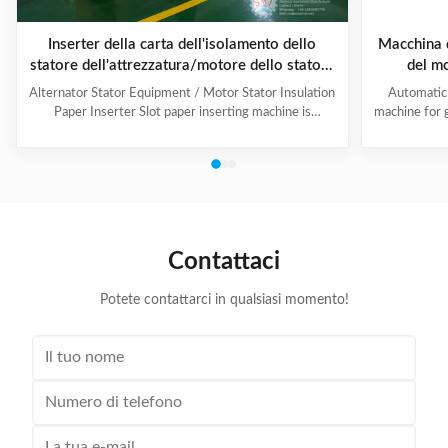
Inserter della carta dell'isolamento dello
Macchina d
statore dell'attrezzatura/motore dello statore
del m
dell'alternatore di alta efficienza
indus
Alternator Stator Equipment / Motor Stator Insulation
Automatic 
Paper Inserter Slot paper inserting machine is
machine for 
specially designed for automatically inserting
No.: CW300 
insulation papers into stator slots. All the actions such
motors. 3. T
as paper feeding, forming, folding, inserting and stator
fast speed, 
rotating are automatic. Range of application: industrial
easy for di
motors, air conditioner motors, washer motors,
changing too
electrical fan motors, pump motors and so on. (1) Main
pump motor, 
Technical Data Model C100 Core Length 10-90mm
exclusiv
Contattaci
Stator I.D
Potete contattarci in qualsiasi momento!