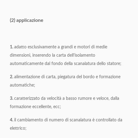
Larghezza del bordo
3-7mm
piegata
(2) applicazione
Perimetro
≥15mm
d'alimentazione
Lo spessore del
1.
adatto esclusivamente a grandi e motori di medie
≤0.35mm
materiale
dimensioni, inserendo la carta dell'isolamento
automaticamente dal fondo della scanalatura dello statore;
Alimentazione
380V/50/60Hz 0.75Kw
elettrica
2.
alimentazione di carta, piegatura del bordo e formazione
automatiche;
Pressione d'aria
≥0.6MPa
3.
caratterizzato da velocità a basso rumore e veloce, dalla
Dimensione a
(L) 1150* (W) 1000* (H)
formazione eccellente, ecc;
macchina
1600mm
4.
il cambiamento di numero di scanalatura è controllato da
elettrico;