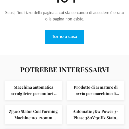
Scusi, l'indirizzo della pagina a cui sta cercando di accedere è errato
o la pagina non esiste.
Torno a casa
POTREBBE INTERESSARVI
Macchina automatica
Prodotto di armature di
avvolgitrice per motori a
avvio per macchine di
risparmio di manodopera,
isolamento per slot SMT-
statore OD 110-210mm
C100
ZJ300 Stator Coil Forming
Automatic 7Kw Power 3-
Machine 110-210mm
Phase 380V/50Hz Stator
Controllo PLC
Lacing Machine with